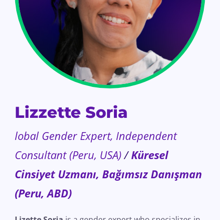
Lizzette Soria
lobal Gender Expert, Independent
Consultant (Peru, USA)
/
Küresel
Cinsiyet Uzmanı, Bağımsız Danışman
(Peru, ABD)
Lizette Soria
is a gender expert who specializes in