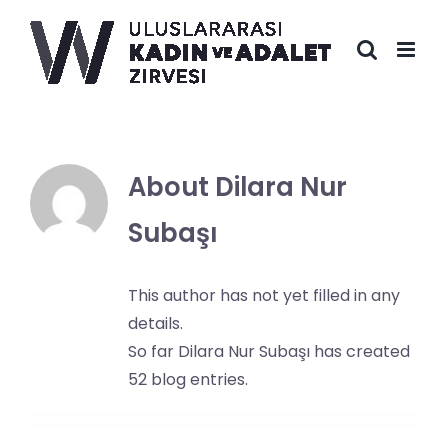
Skip
to
content
About
Dilara Nur
Subaşı
This author has not yet filled in any
details.
So far Dilara Nur Subaşı has created
52 blog entries.