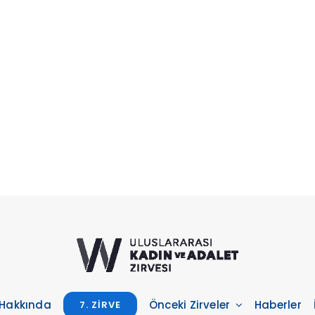
Hakkında
Önceki Zirveler
Haberler
7. ZIRVE